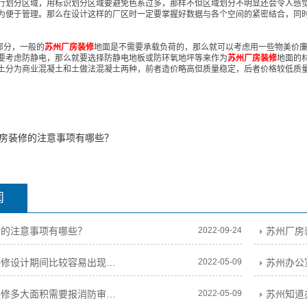
行划分区域，用标识划分区域要避免色系过多，那样不但区域划分不明显还会令人感
为便于管理。那么在设计这样的厂区时一定要掌握好数据与各个空间的紧密结合，同
分，一般的
苏州厂房装修
地面是不需要承载负荷的，那么就可以考虑用一些物美价
要考虑防静电，那么就要选择防静电地板或防环氧地坪等来作为
苏州厂房装修
地面的
土分为商业混凝土和土做法混凝土两种，前者造价略高但质量稳定，后者价格较低质
房装修的注意事项有哪些？
闻
修的注意事项有哪些？
2022-09-24
苏州办公室装修设计期间比较容易出现的问题
2022-05-09
苏州办公室装修多大面积需要报消防审批 如果要报消防需要多久
2022-05-09