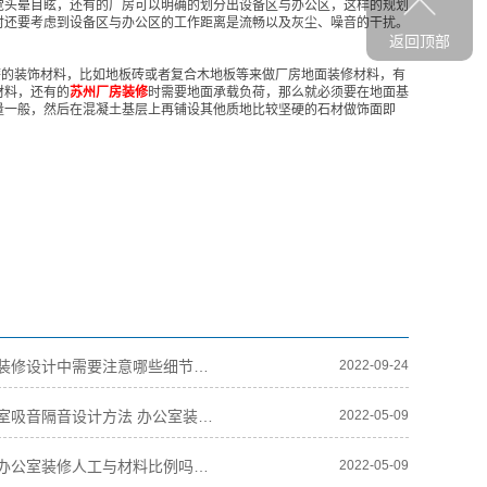
觉头晕目眩，还有的厂房可以明确的划分出设备区与办公区，这样的规划
时还要考虑到设备区与办公区的工作距离是流畅以及灰尘、噪音的干扰。
返回顶部
廉的装饰材料，比如地板砖或者复合木地板等来做厂房地面装修材料，有
材料，还有的
苏州厂房装修
时需要地面承载负荷，那么就必须要在地面基
量一般，然后在混凝土基层上再铺设其他质地比较坚硬的石材做饰面即
苏州厂房装修设计中需要注意哪些细节和误区（精）
2022-09-24
苏州办公室吸音隔音设计方法 办公室装修隔音怎么设计
2022-05-09
苏州知道办公室装修人工与材料比例吗？及各工种人工价格
2022-05-09